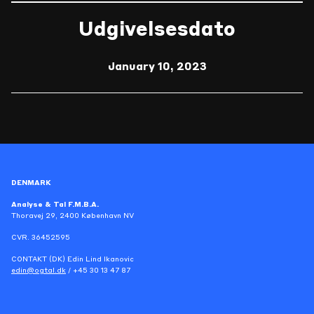
Udgivelsesdato
January 10, 2023
DENMARK
Analyse & Tal F.M.B.A.
Thoravej 29, 2400 København NV
CVR. 36452595
CONTAKT (DK) Edin Lind Ikanovic
edin@ogtal.dk
/ +45 30 13 47 87