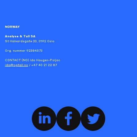
NORWAY
Analyse & Tall SA
St Halvardsgate 33, 0192 Oslo
Org. nummer 92384573
CONTACT (NO) Ida Haugen-Poljac
ida@ogtall.no
/ +47 40 21 22 87